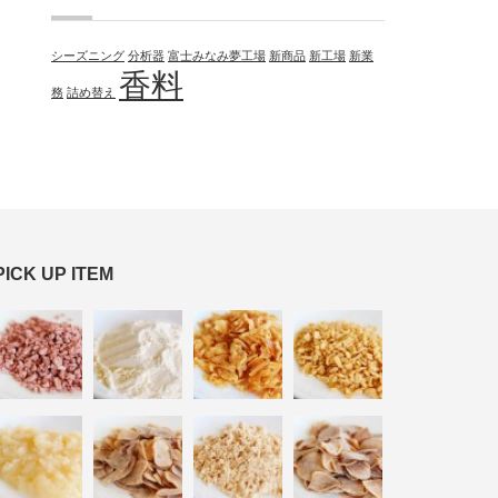
シーズニング
分析器
富士みなみ夢工場
新商品
新工場
新業
香料
務
詰め替え
PICK UP ITEM