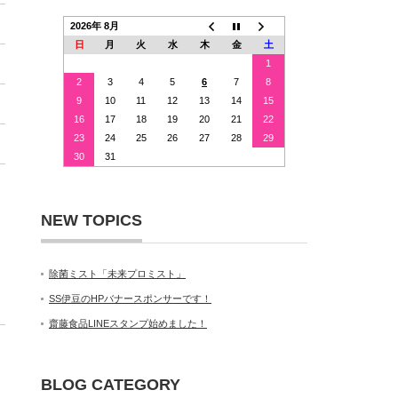
2026年 8月
日
月
火
水
木
金
土
1
2
3
4
5
6
7
8
9
10
11
12
13
14
15
16
17
18
19
20
21
22
23
24
25
26
27
28
29
30
31
NEW TOPICS
除菌ミスト「未来プロミスト」
SS伊豆のHPバナースポンサーです！
齋藤食品LINEスタンプ始めました！
BLOG CATEGORY